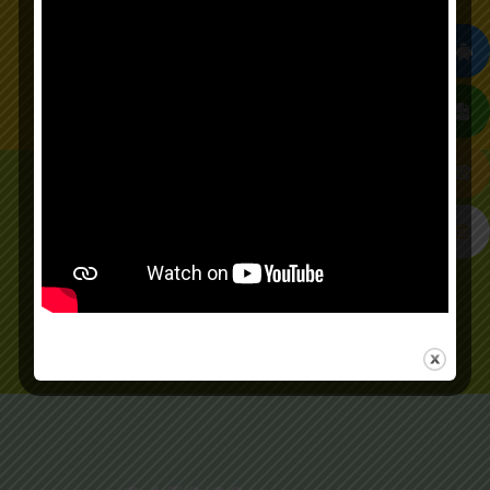
2
010
$
.
USD
Precio Público
1
610
$
.
USD
Precio Afiliado