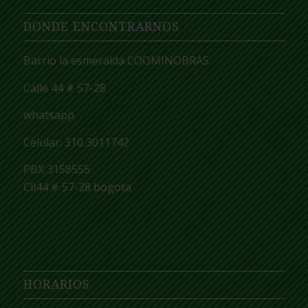
DONDE ENCONTRARNOS
Barrio la esmeralda COOMINOBRAS
Calle 44 # 57-28
whatsapp
Celular: 310 3011742
PBX 3158555
Cll44 # 57-28 bogota
HORARIOS