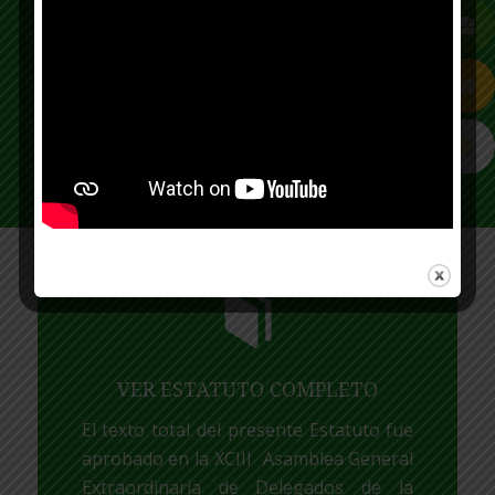
de Delegados de la Cooperativa de
Servidores Públicos -
COOMINOBRAS
,
celebrada el sábado 17
de Noviembre de 2018.
VER ESTATUTO COMPLETO
El texto total del presente Estatuto fue
aprobado en la
XCIII
Asamblea General
Extraordinaria de Delegados de la