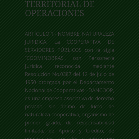
TERRITORIAL DE
OPERACIONES
ARTÍCULO 1.- NOMBRE, NATURALEZA
JURIDICA. La COOPERATIVA DE
SERVIDORES PÚBLICOS con la sigla
“COOMINOBRAS., con Personería
Jurídica reconocida mediante
Resolución No.0387 del 12 de julio de
1950 otorgada por el Departamento
Nacional de Cooperativas –DANCOOP,
es una empresa asociativa de derecho
privado, sin ánimo de lucro, de
naturaleza cooperativa, organismo de
primer grado, de responsabilidad
limitada, de Aporte y Crédito, de
número de asociados y patrimonio