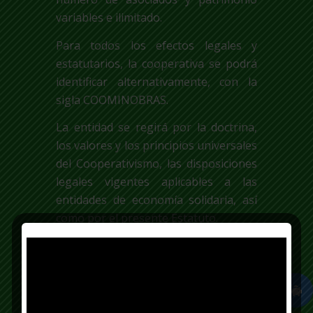
variables e ilimitado.
Para todos los efectos legales y
estatutarios, la cooperativa se podrá
identificar alternativamente, con la
sigla COOMINOBRAS.
La entidad se regirá por la doctrina,
los valores y los principios universales
del Cooperativismo, las disposiciones
legales vigentes aplicables a las
entidades de economía solidaria, así
como por el presente Estatuto.
El texto total del presente Estatuto
fue aprobado en la LXXXV Asamblea
General Extraordinaria