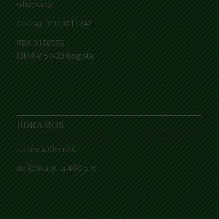
whatsapp
Celular: 310 3011742
PBX 3158555
Cll44 # 57-28 bogota
HORARIOS
Lunes
a
Viernes
de 8:00
a.m
a 4:00
p.m