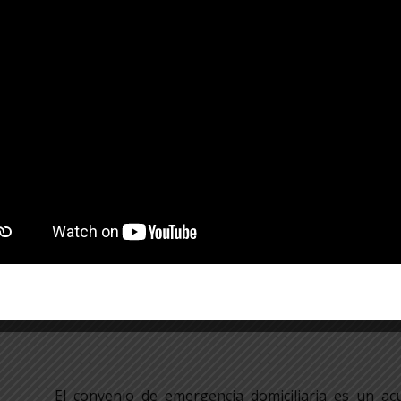
prestadora del servicio, a cambio de un pago antic
salud previamente establecidos. Este convenio 
condiciones de atención, los costos y las respon
acceso oportuno a servicios médicos conforme a lo
Puede solicitar información de cobertura con el ase
CONVENIO DE EMERGENCIA DOMICILIARIA
El convenio de emergencia domiciliaria es un ac