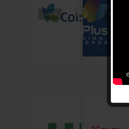
Colsanita
Medplus