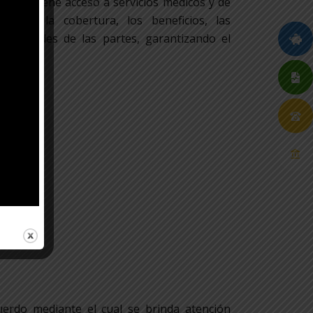
ipado, tiene acceso a servicios médicos y de
define la cobertura, los beneficios, las
sabilidades de las partes, garantizando el
 pactado.
sor:
uerdo mediante el cual se brinda atención