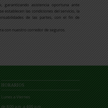
o, garantizando asistencia oportuna ante
e establecen las condiciones del servicio, la
nsabilidades de las partes, con el fin de
ura con nuestro corredor de seguros.
HORARIOS
Lunes
a
Viernes
de 8:00
a.m
a 4:00
p.m