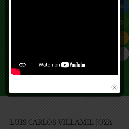
cel 315 9469135
PBX 3158555 ext1104
CATHERINE VERANO SÁNCHEZ
Asesor Integral
PBX: 3158555 Ext.: 1102
comercial2@coominobras.coop
Cel: 318 337 9434
LUIS CARLOS VILLAMIL JOYA