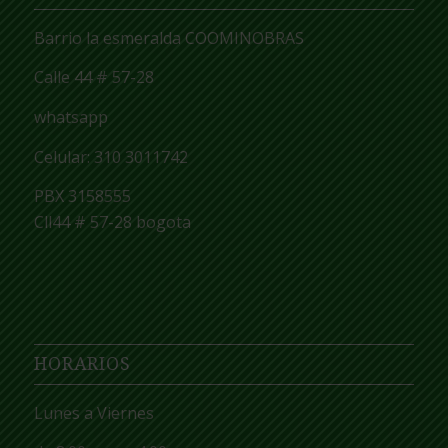
Barrio la esmeralda COOMINOBRAS
Calle 44 # 57-28
whatsapp
Celular: 310 3011742
PBX 3158555
Cll44 # 57-28 bogota
HORARIOS
Lunes
a
Viernes