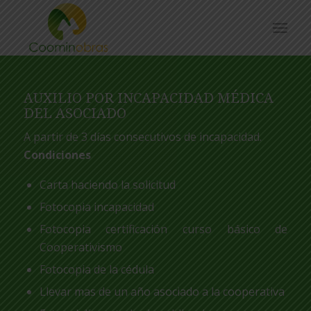
AUXILIO POR INCAPACIDAD MÉDICA
DEL ASOCIADO
A partir de 3 días consecutivos de incapacidad.
Condiciones
Carta haciendo la solicitud
Fotocopia incapacidad
Fotocopia certificación curso básico de
Cooperativismo
Fotocopia de la cédula
Llevar mas de un año asociado a la cooperativa