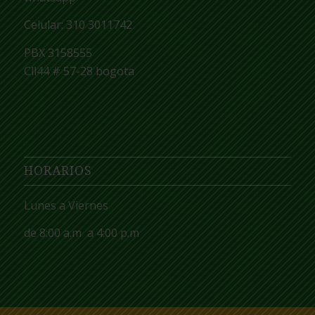
Celular: 310 3011742
PBX 3158555
Cll44 # 57-28 bogota
HORARIOS
Lunes
a
Viernes
de 8:00
a.m
a 4:00
p.m