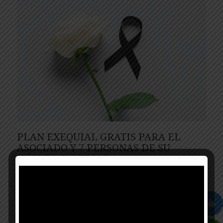
PLAN EXEQUIAL GRATIS PARA EL
ASOCIADO Y 7 PERSONAS DE SU
NÚCLEO FAMILIAR
Condiciones
En las renovaciones que se hacen cada año en
los meses de Noviembre y Diciembre se hacen
modificaciones Anexos o retiros de