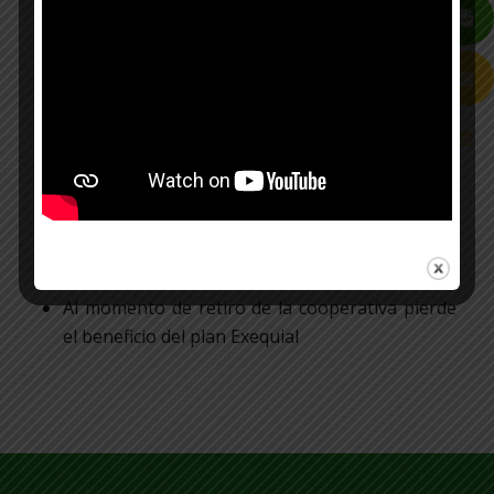
beneficiarios
Titular hasta los 60 años al momento de la
afiliación
Para padres o suegros sin límite de edad
(Máximo 2 personas)
Edad máxima para cónyuge o compañera
permanente, hijos, hermanos, nietos, tíos,
sobrinos, primos hasta 64 años
Aplican periodos de carencia (46 – 181- 366)
Al momento de retiro de la cooperativa pierde
el beneficio del plan Exequial